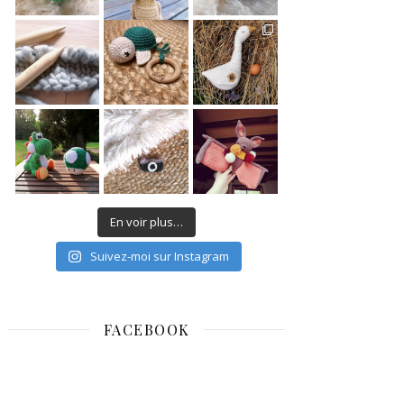
Avec ce cadeau ,
Quelque chose de
Animaux ou poup
En voir plus…
Suivez-moi sur Instagram
FACEBOOK