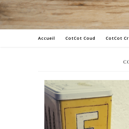
Accueil
CotCot Coud
CotCot C
C