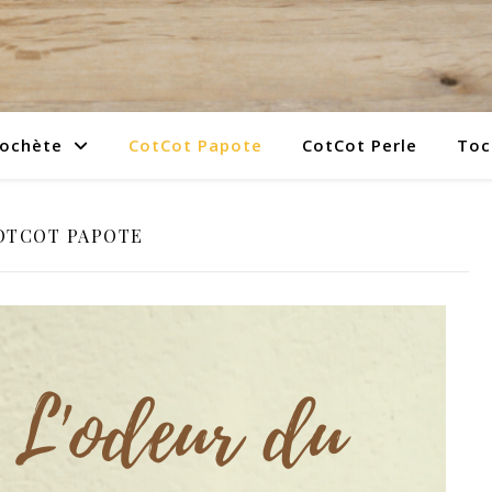
rochète
CotCot Papote
CotCot Perle
Toc
OTCOT PAPOTE