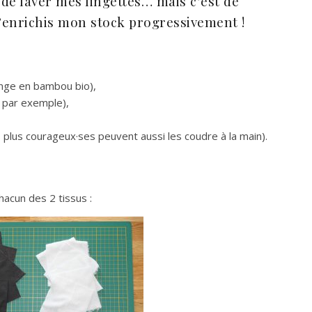
 de laver mes lingettes… mais c’est de
j’enrichis mon stock progressivement !
ponge en bambou bio),
a par exemple),
 plus courageux·ses peuvent aussi les coudre à la main).
acun des 2 tissus :