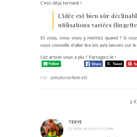
C’est déjà terminé !
L’idée est bien sûr déclinab
utilisations variées (lingett
Et vous, vous vous y mettez quand ? Si vous 
vous conseille d’aller lire les avis laissés sur
Cet article vous a plu ? Partagez-le !
Par
cotcotcrochete-etc
2 
TERYE
20 AVRIL 2019 À 11 H 12 MIN