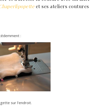
Chaperlipopette
et ses ateliers coutures
récédemment :
ngette sur l’endroit.