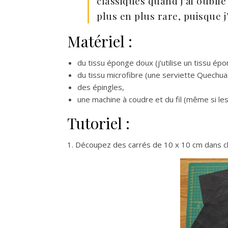
classiques quand j’ai oublié
plus en plus rare, puisque 
Matériel :
du tissu éponge doux (j’utilise un tissu é
du tissu microfibre (une serviette Quechu
des épingles,
une machine à coudre et du fil (même si les
Tutoriel :
1. Découpez des carrés de 10 x 10 cm dans ch