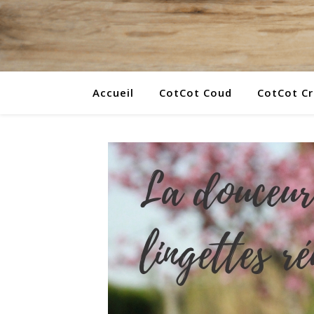
Accueil
CotCot Coud
CotCot C