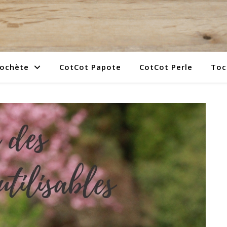
rochète
CotCot Papote
CotCot Perle
Toc